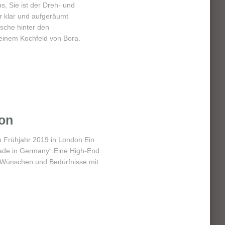
s, Sie ist der Dreh- und
r klar und aufgeräumt
ische hinter den
 einem Kochfeld von Bora.
on
m Frühjahr 2019 in London.Ein
ade in Germany“.Eine High-End
n Wünschen und Bedürfnisse mit