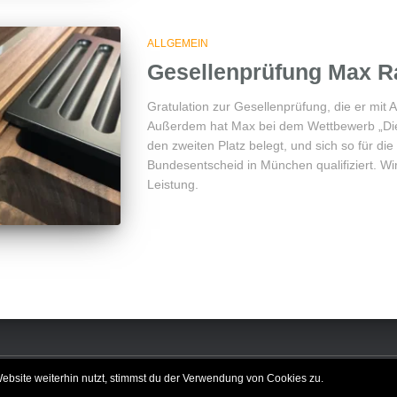
ALLGEMEIN
Gesellenprüfung Max 
Gratulation zur Gesellenprüfung, die er mit
Außerdem hat Max bei dem Wettbewerb „Di
den zweiten Platz belegt, und sich so für di
Bundesentscheid in München qualifiziert. Wir 
Leistung.
bsite weiterhin nutzt, stimmst du der Verwendung von Cookies zu.