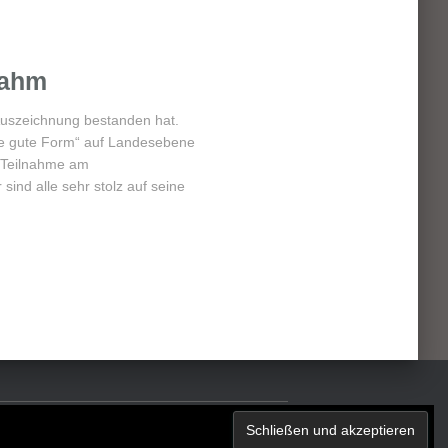
Rahm
 Auszeichnung bestanden hat.
e gute Form“ auf Landesebene
e Teilnahme am
sind alle sehr stolz auf seine