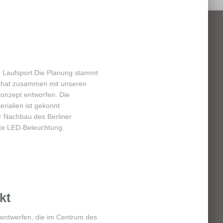
n Laufsport.Die Planung stammt
r hat zusammen mit unseren
nzept entworfen. Die
ialien ist gekonnt
r Nachbau des Berliner
te LED-Beleuchtung.
kt
 entwerfen, die im Centrum des